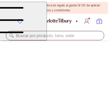
Obtén una brocha bronceadora de regalo al gastar $135 Se aplican
términos y condiciones.
Buscar por producto, tono, color
CHARLOTTE'S MAGIC MINI SKIN SET
LIMITED EDITION KIT
$44.00
$33.00
(
$293.33
/
100
ml
)