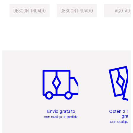
DESCONTINUADO
DESCONTINUADO
AGOTAD
Artículo 1 de 6
Artículo
Envío gratuito
Obtén 2 mu
gratis
con cualquier pedido
con cualquier