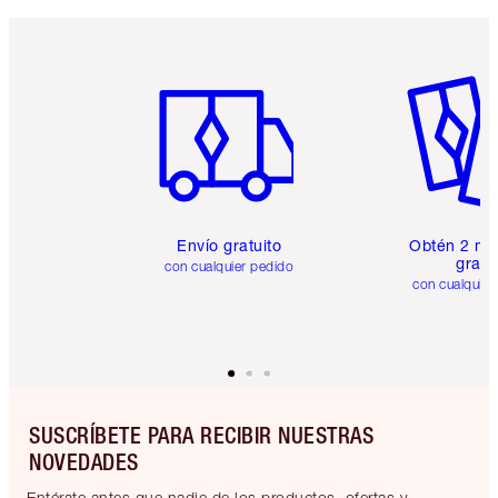
Artículo 1 de 6
Artículo
Envío gratuito
Obtén 2 mu
gratis
con cualquier pedido
con cualquier
SUSCRÍBETE PARA RECIBIR NUESTRAS
NOVEDADES
Entérate antes que nadie de los productos, ofertas y