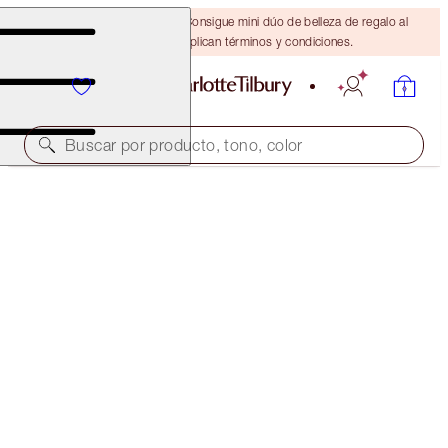
¡ÚLTIMA OPORTUNIDAD! Consigue mini dúo de belleza de regalo al
gastar $110 Se aplican términos y condiciones.
Buscar por producto, tono, color
EDICIÓN LIMITADA
LUXURY PALETTE OF POPS
DAZZLING DIAMONDS
$59.00