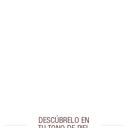
INFORMACIÓN SOBRE EL ENVÍO Y LA
ENTREGA
Gana 59 monedas de fidelización
Más información
EXCLUSIVOS DE CHARLOTTE TILBURY
Club de fidelidad Charlotte’s Darlings. Gana
monedas de fidelización cada vez que
compres!
Entrega estándar gratuita al gastar $50
Escoge 2 muestras gratis al momento de pagar
DESCÚBRELO EN