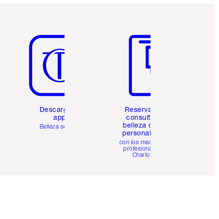
Artículo 5 de 6
Artículo 6 de 6
Descarga la
Reserva una
app
consulta de
belleza online
Belleza sencilla
personalizada
con los maquillistas
profesionales de
Charlotte.