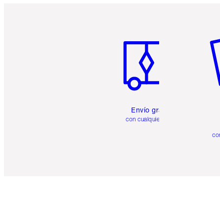
Artículo 1 de 6
Ar
Envío gratuito
con cualquier pedido
co