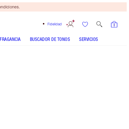
ondiciones.
Fidelidad
FRAGANCIA
BUSCADOR DE TONOS
SERVICIOS
BEAUTIFUL SKIN ISLAND GLOW EASY TANNING
DROPS - Seleccionar tono
HOLLYWOOD GLOW GLIDE FACE ARCHITECT
HIGHLIGHTER - Seleccionar tono
HOLLYWOOD CONTOUR WAND - Seleccionar tono