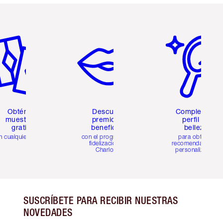
tículo 2 de 6
Artículo 3 de 6
Artículo 4 de 6
Obtén 2
Descubre
Completa tu
muestras
premios y
perfil de
gratis
beneficios
belleza
n cualquier pedido
con el programa de
para obtener
fidelización de
recomendaciones
Charlotte
personalizadas
SUSCRÍBETE PARA RECIBIR NUESTRAS
NOVEDADES