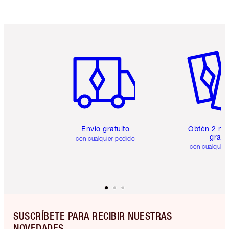
Artículo 1 de 6
Artículo
Envío gratuito
Obtén 2 mu
gratis
con cualquier pedido
con cualquier
SUSCRÍBETE PARA RECIBIR NUESTRAS
NOVEDADES