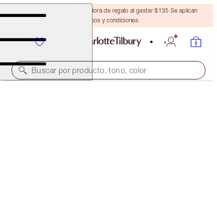
Obtén una brocha bronceadora de regalo al gastar $135 Se aplican
términos y condiciones.
Buscar por producto, tono, color
AS SEEN ON TV!
HOLLYWOOD FLAWLESS BEAUTIFUL SKIN DUO
FACE KIT
$88.00