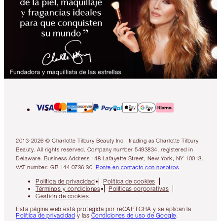
2013-2026 © Charlotte Tilbury Beauty Inc., trading as Charlotte Tilbury
Beauty. All rights reserved. Company number 5493834, registered in
Delaware. Business Address 148 Lafayette Street, New York, NY 10013.
VAT number: GB 144 0736 30.
Ponte en contacto con nosotros
Política de privacidad
Política de cookies
Términos y condiciones
Políticas corporativas
Gestión de cookies
Esta página web está protegida por reCAPTCHA y se aplican la
Política de privacidad
y las
Condiciones de uso de Google
.