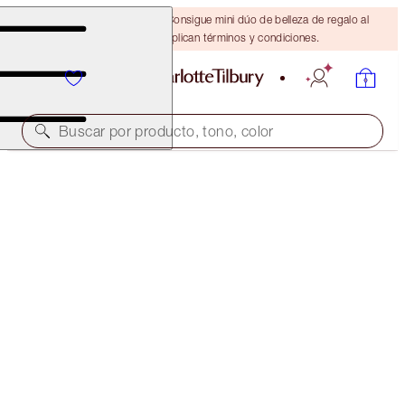
¡ÚLTIMA OPORTUNIDAD! Consigue mini dúo de belleza de regalo al
gastar $110 Se aplican términos y condiciones.
Buscar por producto, tono, color
AHORRA UN 10 %
BEACHY-BRONZED BEAUTY BRIDAL MAKEUP KIT
MAKEUP KIT
$171.00