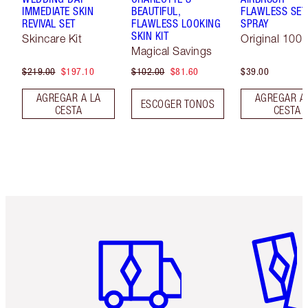
IMMEDIATE SKIN
BEAUTIFUL,
FLAWLESS SET
REVIVAL SET
FLAWLESS LOOKING
SPRAY
SKIN KIT
Skincare Kit
Original 100 
Magical Savings
$219.00
$197.10
$102.00
$81.60
$39.00
AGREGAR A LA
AGREGAR A
ESCOGER TONOS
CESTA
CESTA
Artículo 1 de 6
Artículo