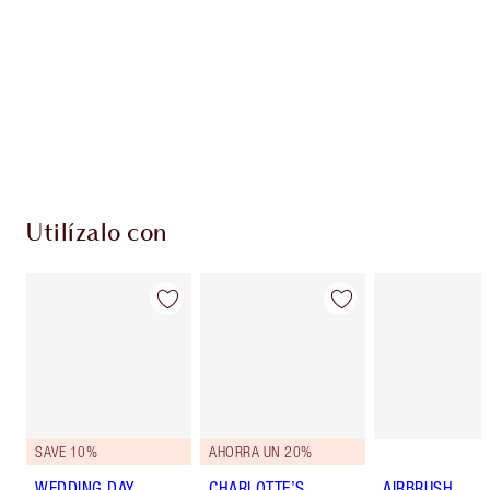
Club de fidelidad Charlotte’s Darlings. Gana
monedas de fidelización cada vez que
compres!
Entrega estándar gratuita al gastar $50
Escoge 2 muestras gratis al momento de pagar
Utilízalo con
SAVE 10%
AHORRA UN 20%
WEDDING DAY
CHARLOTTE’S
AIRBRUSH