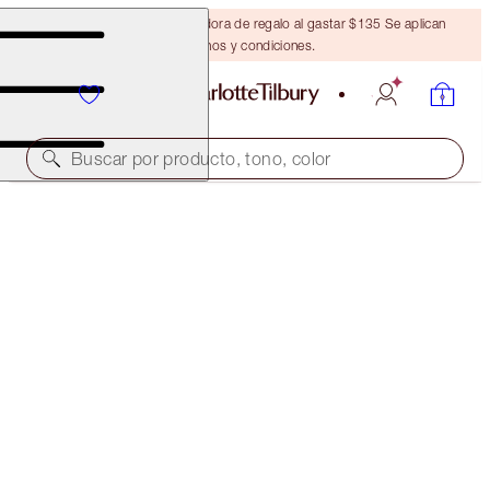
Obtén una brocha bronceadora de regalo al gastar $135 Se aplican
términos y condiciones.
Buscar por producto, tono, color
¡45% DE DESCUENTO!
5-MINUTE EYE, CHEEK & LIP MAKEUP TRIO
OFFER ENDED
$119.00