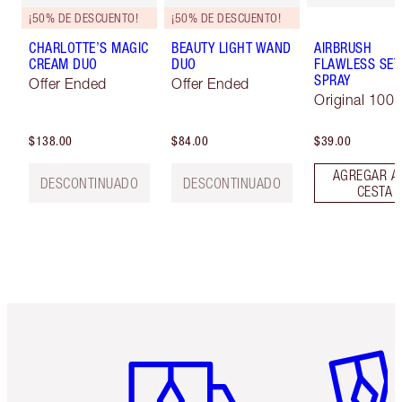
¡50% DE DESCUENTO!
¡50% DE DESCUENTO!
CHARLOTTE’S MAGIC
BEAUTY LIGHT WAND
AIRBRUSH
CREAM DUO
DUO
FLAWLESS SET
SPRAY
Offer Ended
Offer Ended
Original 100 
$138.00
$84.00
$39.00
AGREGAR A
DESCONTINUADO
DESCONTINUADO
CESTA
Artículo 1 de 6
Artículo