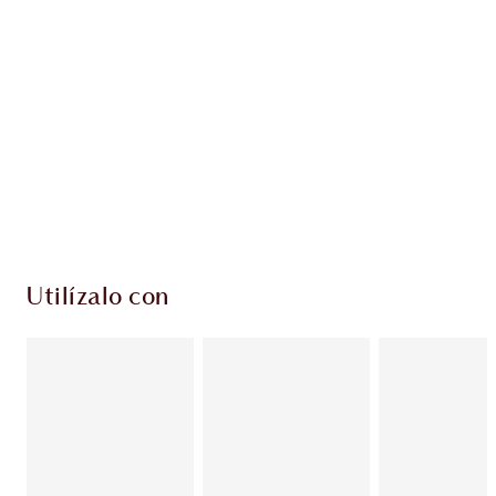
EXCLUSIVOS DE CHARLOTTE TILBURY
Club de fidelidad Charlotte’s Darlings. Gana
monedas de fidelización cada vez que
compres!
Entrega estándar gratuita al gastar $50
Escoge 2 muestras gratis al momento de pagar
Utilízalo con