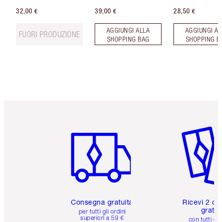
32,00 €
39,00 €
28,50 €
AGGIUNGI ALLA
AGGIUNGI AL
FUORI PRODUZIONE
SHOPPING BAG
SHOPPING B
Articolo 1 di 6
Articolo
Consegna gratuita
Ricevi 2 ca
gratuit
per tutti gli ordini
superiori a 59 €
con tutti gli