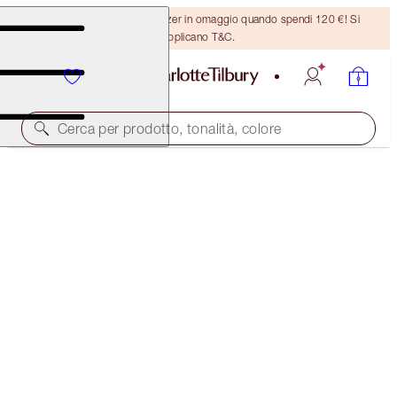
Ricevi un pennello per bronzer in omaggio quando spendi 120 €! Si
applicano T&C.
Cerca per prodotto, tonalità, colore
INSTANT LOOK IN A PALETTE
GORGEOUS, GLOWING BEAUTY
69,00 €
(
31,36 €
/
10
g
)