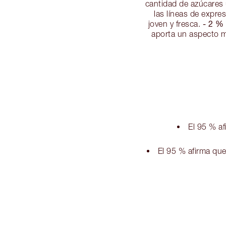
cantidad de azúcares 
las líneas de expre
- 2 
joven y fresca.
aporta un aspecto m
El 95 % af
El 95 % afirma que