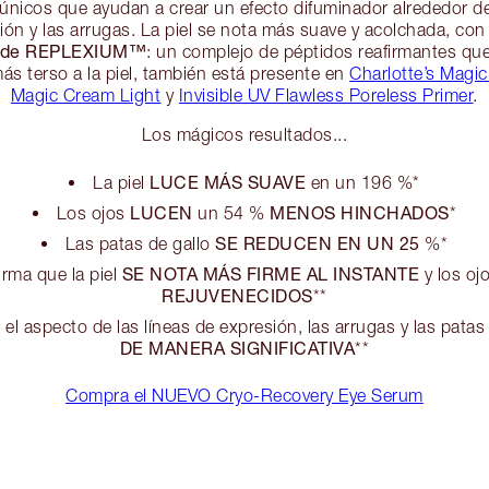
únicos que ayudan a crear un efecto difuminador alrededor de
sión y las arrugas. La piel se nota más suave y acolchada, co
% de REPLEXIUM™
: un complejo de péptidos reafirmantes que
ás terso a la piel, también está presente en
Charlotte’s Magic
Magic Cream Light
y
Invisible UV Flawless Poreless Primer
.
Los mágicos resultados...
LUCE MÁS SUAVE
La piel
en un 196 %*
LUCEN
MENOS HINCHADOS
Los ojos
un 54 %
*
SE REDUCEN EN UN 25
Las patas de gallo
%*
SE NOTA MÁS FIRME AL INSTANTE
irma que la piel
y los o
REJUVENECIDOS
**
 el aspecto de las líneas de expresión, las arrugas y las patas
DE MANERA SIGNIFICATIVA
**
Compra el NUEVO Cryo-Recovery Eye Serum