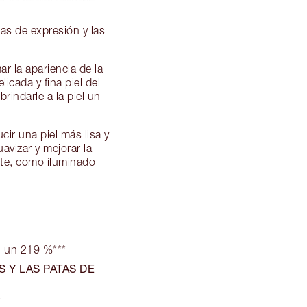
eas de expresión y las
ar la apariencia de la
icada y fina piel del
rindarle a la piel un
ucir una piel más lisa y
uavizar y mejorar la
nte, como iluminado
 un 219 %***
 Y LAS PATAS DE
*