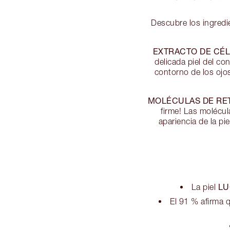
Descubre los ingredie
EXTRACTO DE CÉ
delicada piel del co
contorno de los ojos
MOLÉCULAS DE RET
firme! Las molécula
apariencia de la p
LU
La piel
El 91 % afirma 