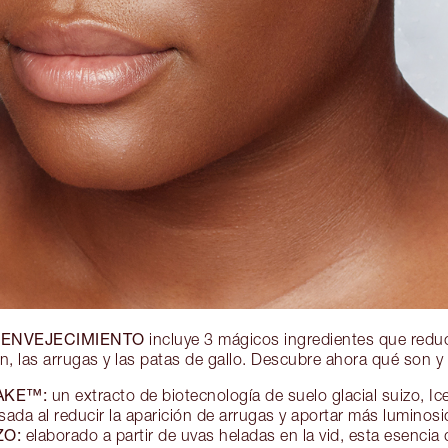
IENVEJECIMIENTO
incluye 3 mágicos ingredientes que reduc
ón, las arrugas y las patas de gallo. Descubre ahora qué son y
WAKE™:
un extracto de biotecnología de suelo glacial suizo,
ansada al reducir la aparición de arrugas y aportar más luminos
ZO:
elaborado a partir de uvas heladas en la vid, esta esencia 