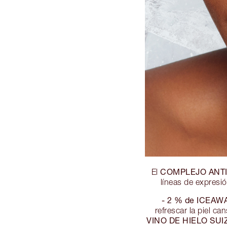
COMPLEJO ANT
El
líneas de expresi
- 2 % de ICEA
refrescar la piel c
VINO DE HIELO SUI