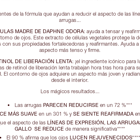
ntes de la fórmula que ayudan a reducir el aspecto de las lín
arrugas...
LULAS MADRE DE DAPHNE ODORA
: ayuda a tensar y reafirm
ntorno de ojos. Este extracto de células vegetales protege la del
 con sus propiedades fortalecedoras y reafirmantes. Ayuda a b
aspecto más tenso y firme.
INOL DE LIBERACIÓN LENTA
: ¡el ingrediente icónico para l
s de retinol de liberación lenta trabajan hora tras hora para s
iel. El contorno de ojos adquiere un aspecto más joven y radia
desde el interior.
Los mágicos resultados...
PARECEN REDUCIRSE
Las arrugas
en un 72 %***
CE MÁS SUAVE
SE SIENTE REAFIRMADA
en un 301 % y
en
LÍNEAS DE EXPRESIÓN, LAS ARRUGAS
que el aspecto de las
GALLO SE REDUCE
de manera significativa****
LUCEN REJUVENECIDOS
El 90 % afirma que los ojos
***