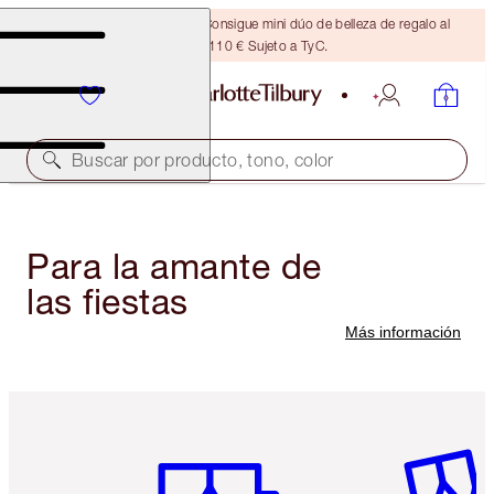
¡ÚLTIMA OPORTUNIDAD! Consigue mini dúo de belleza de regalo al
gastar 110 € Sujeto a TyC.
Buscar por producto, tono, color
Para la amante de
las fiestas
Más información
Artículo 1 de 6
Artículo