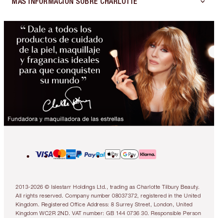
MÁS INFORMACIÓN SOBRE CHARLOTTE
2013-2026 © Islestarr Holdings Ltd., trading as Charlotte Tilbury Beauty.
All rights reserved. Company number 08037372, registered in the United
Kingdom. Registered Office Address: 8 Surrey Street, London, United
Kingdom WC2R 2ND. VAT number: GB 144 0736 30. Responsible Person