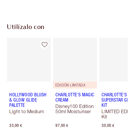
Elige 2 muestras gratis al finalizar la compra
Utilízalo con
EDICIÓN LIMITADA
HOLLYWOOD BLUSH
CHARLOTTE'S MAGIC
CHARLOTTE'S
& GLOW GLIDE
CREAM
SUPERSTAR G
PALETTE
KIT
Disney100 Edition
Light to Medium
50ml Moisturiser
LIMITED EDI
Kit
33,00 €
97,00 €
30,00 €