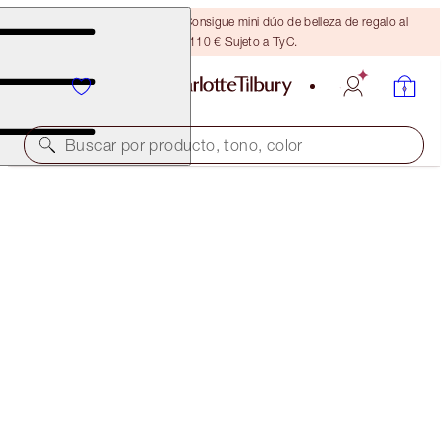
¡ÚLTIMA OPORTUNIDAD! Consigue mini dúo de belleza de regalo al
gastar 110 € Sujeto a TyC.
Buscar por producto, tono, color
CHARLOTTE’S SECRETS TO BEAUTY STAR EYES
EYE KIT
101,00 €