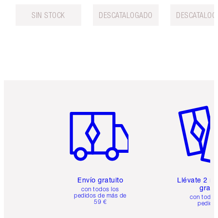
SIN STOCK
DESCATALOGADO
DESCATALOG
Artículo 1 de 6
Artículo
Envío gratuito
Llévate 2 m
gratis
con todos los
pedidos de más de
con todos
59 €
pedido