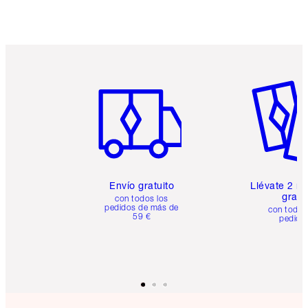
Artículo 1 de 6
Artículo
Envío gratuito
Llévate 2 m
gratis
con todos los
pedidos de más de
con todos
59 €
pedido