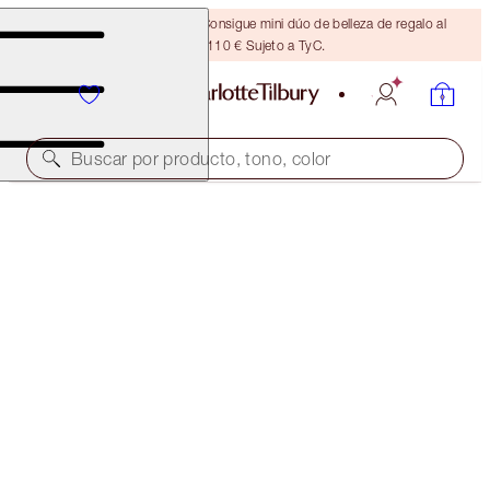
¡ÚLTIMA OPORTUNIDAD! Consigue mini dúo de belleza de regalo al
gastar 110 € Sujeto a TyC.
Buscar por producto, tono, color
¡AHORRA UN 20 %!
PILLOW TALK PLUMPGASM PERFECTING LIP
KIT
BEAUTY KIT
104,50 €
83,60 €