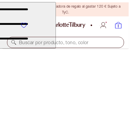
Consigue una brocha bronceadora de regalo al gastar 120 € Sujeto a
TyC.
Buscar por producto, tono, color
AHORRAR 41%
PILLOW TALK DREAMS COME TRUE
MAKEUP KIT
370,00 €