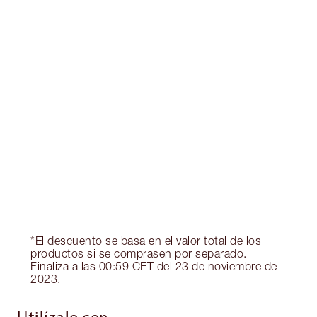
Gana 105 monedas de fidelización
Más información
PRODUCTOS EXCLUSIVOS DE CHARLOTTE TILBURY
Club de fidelidad Charlotte’s Darlings. Gana
monedas de fidelización cada vez que
compres!
Envío estándar con compras de 59,00 €
Elige 2 muestras gratis al finalizar la compra
*El descuento se basa en el valor total de los
productos si se comprasen por separado.
Finaliza a las 00:59 CET del 23 de noviembre de
2023.