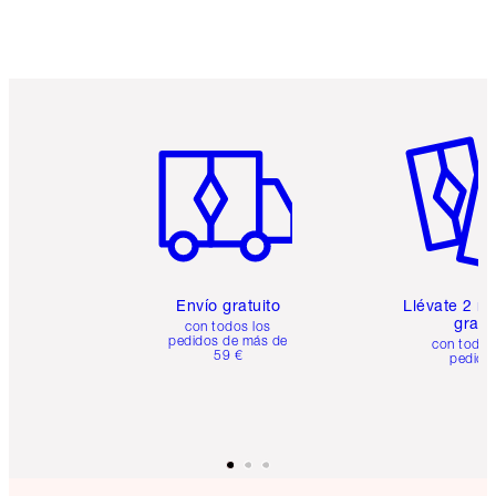
Artículo 1 de 6
Artículo
Envío gratuito
Llévate 2 m
gratis
con todos los
pedidos de más de
con todos
59 €
pedido