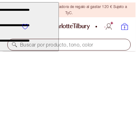
Consigue una brocha bronceadora de regalo al gastar 120 € Sujeto a
TyC.
Buscar por producto, tono, color
¡30 % DE DESCUENTO!
PILLOW TALK GLOW & LEGENDARY LASHES DUO
EXCLUSIVE 30% OFF!
105,00 €