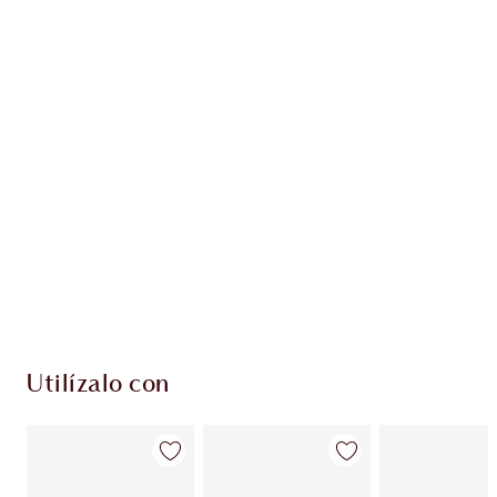
Gana 70 monedas de fidelización
Más información
PRODUCTOS EXCLUSIVOS DE CHARLOTTE TILBURY
Club de fidelidad Charlotte’s Darlings. Gana
monedas de fidelización cada vez que
compres!
Envío estándar con compras de 59,00 €
Elige 2 muestras gratis al finalizar la compra
Utilízalo con