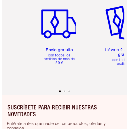
Artículo 1 de 6
Artículo
Envío gratuito
Llévate 2 m
gratis
con todos los
pedidos de más de
con todos
59 €
pedido
SUSCRÍBETE PARA RECIBIR NUESTRAS
NOVEDADES
Entérate antes que nadie de los productos, ofertas y
consejos