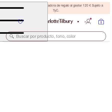
Consigue una brocha bronceadora de regalo al gastar 120 € Sujeto a
TyC.
Buscar por producto, tono, color
PILLOW TALK BIG LIP PLUMPGASM DUO
LIP KIT
70,00 €
(
127,27 €
/
10
g
)