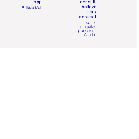
app
consulta de
belleza en
Belleza fácil para ti
línea
personalizada
con los
maquilladores
profesionales de
Charlotte.