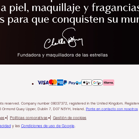
l rights reserved. Company number 08037372, registered in the United Kingdom. Regis
6 Ormond Quay Upper, Dublin 7, D07 N5YH, Ireland.
Ponte en contacto con nosotros
nes
Políticas corporativas
Gestión de cookies
vacidad
y las
Condiciones de uso de Google
.