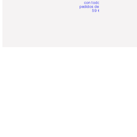
con todos los
pedidos de más de
59 €