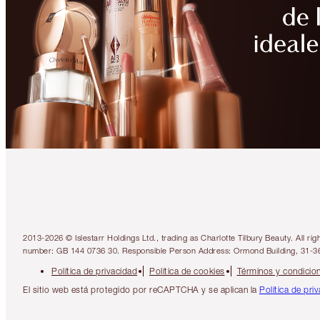
2013-2026 © Islestarr Holdings Ltd., trading as Charlotte Tilbury Beauty. Al
number: GB 144 0736 30. Responsible Person Address: Ormond Building, 31-3
Política de privacidad
Política de cookies
Términos y condicio
El sitio web está protegido por reCAPTCHA y se aplican la
Política de pri