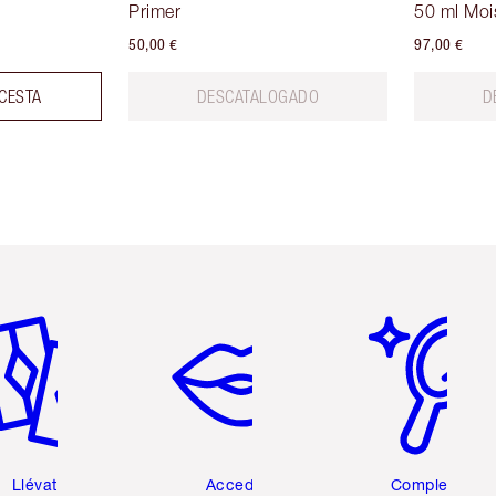
Primer
50 ml Moi
50,00 €
97,00 €
 CESTA
DESCATALOGADO
D
tículo 2 de 6
Artículo 3 de 6
Artículo 4 de 6
Llévate 2
Accede a
Completa tu