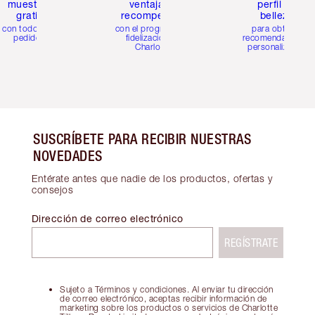
muestras
ventajas y
perfil de
gratis
recompensas
belleza
con todos los
con el programa de
para obtener
pedidos
fidelización de
recomendaciones
Charlotte
personalizadas
SUSCRÍBETE PARA RECIBIR NUESTRAS
NOVEDADES
Entérate antes que nadie de los productos, ofertas y
consejos
Dirección de correo electrónico
REGÍSTRATE
Sujeto a Términos y condiciones. Al enviar tu dirección
de correo electrónico, aceptas recibir información de
marketing sobre los productos o servicios de Charlotte