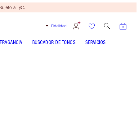
ujeto a TyC.
Fidelidad
FRAGANCIA
BUSCADOR DE TONOS
SERVICIOS
Mini dúo de belleza
de regalo
con compras de 100 € Sujeto
a TyC.
Ahorra más de un mágico 5 % en este kit para el
cuidado de la piel basado en la ciencia, que
incluye un dúo de limpiadores purificante, un
sérum facial hidratante y una crema de noche
enriquecida.