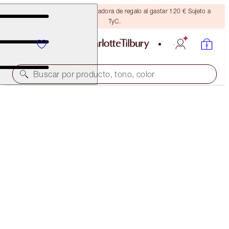
Consigue una brocha bronceadora de regalo al gastar 120 € Sujeto a
TyC.
Buscar por producto, tono, color
CRYO-RECOVERY 3-STEP FACIAL ROUTINE
SKINCARE KIT
190,50 €