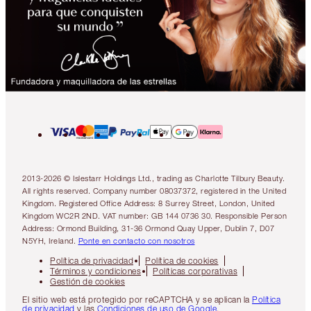
2013-2026 © Islestarr Holdings Ltd., trading as Charlotte Tilbury Beauty.
All rights reserved. Company number 08037372, registered in the United
Kingdom. Registered Office Address: 8 Surrey Street, London, United
Kingdom WC2R 2ND. VAT number: GB 144 0736 30. Responsible Person
Address: Ormond Building, 31-36 Ormond Quay Upper, Dublin 7, D07
N5YH, Ireland.
Ponte en contacto con nosotros
Política de privacidad
Política de cookies
Términos y condiciones
Políticas corporativas
Gestión de cookies
El sitio web está protegido por reCAPTCHA y se aplican la
Política
de privacidad
y las
Condiciones de uso de Google
.