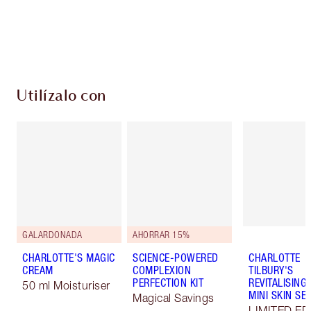
Envío estándar con compras de 59,00 €
Elige 2 muestras gratis al finalizar la compra
Utilízalo con
GALARDONADA
AHORRAR 15%
CHARLOTTE'S MAGIC
SCIENCE-POWERED
CHARLOTTE
CREAM
COMPLEXION
TILBURY'S
PERFECTION KIT
REVITALISING
50 ml Moisturiser
MINI SKIN SE
Magical Savings
LIMITED ED