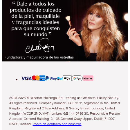
2013-2026 © Islestarr Holdings Ltd., trading as Charlotte Tilbury Beauty.
All rights reserved. Company number 08037372, registered in the United
Kingdom. Registered Office Address: 8 Surrey Street, London, United
Kingdom WC2R 2ND. VAT number: GB 144 0736 30. Responsible Person
Address: Ormond Building, 31-36 Ormond Quay Upper, Dublin 7, D07
N5YH, Ireland.
Ponte en contacto con nosotros