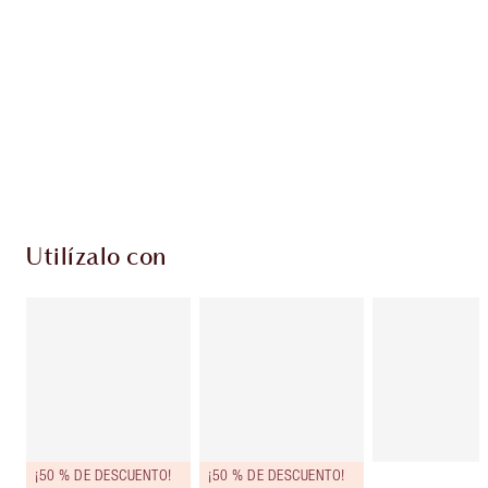
PRODUCTOS EXCLUSIVOS DE CHARLOTTE TILBURY
Club de fidelidad Charlotte’s Darlings. Gana
monedas de fidelización cada vez que
compres!
Envío estándar con compras de 59,00 €
Elige 2 muestras gratis al finalizar la compra
Utilízalo con
¡50 % DE DESCUENTO!
¡50 % DE DESCUENTO!