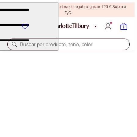
Consigue una brocha bronceadora de regalo al gastar 120 € Sujeto a
TyC.
Buscar por producto, tono, color
¡35 % DE DESCUENTO!
LUXURY PALETTE DUO
OFFER ENDED
110,00 €