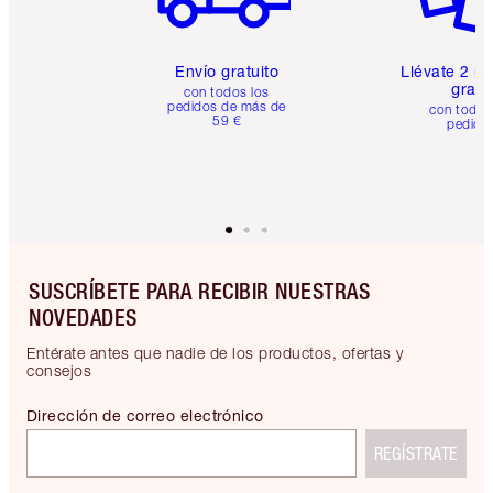
Envío gratuito
Llévate 2 m
gratis
con todos los
pedidos de más de
con todos
59 €
pedido
SUSCRÍBETE PARA RECIBIR NUESTRAS
NOVEDADES
Entérate antes que nadie de los productos, ofertas y
consejos
Dirección de correo electrónico
REGÍSTRATE