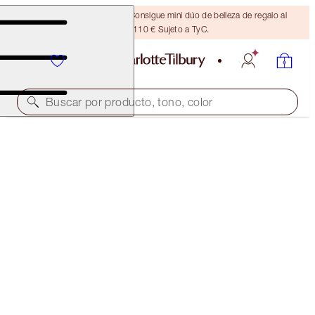
¡ÚLTIMA OPORTUNIDAD! Consigue mini dúo de belleza de regalo al
gastar 110 € Sujeto a TyC.
Buscar por producto, tono, color
AHORRAR 10%
LUSCIOUS LIP SLICK
IN LOVE WITH OLIVIA
57,00 €