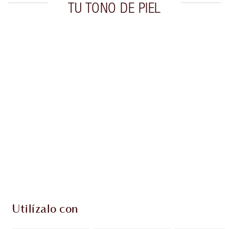
TU TONO DE PIEL
Artículo 1 de 20
Artí
Utilízalo con