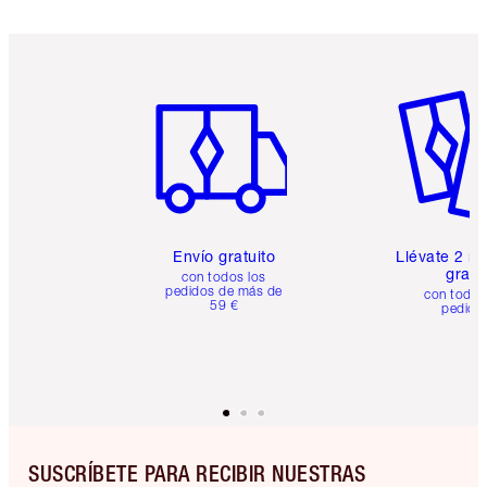
Artículo 1 de 6
Artículo
Envío gratuito
Llévate 2 m
gratis
con todos los
pedidos de más de
con todos
59 €
pedido
SUSCRÍBETE PARA RECIBIR NUESTRAS