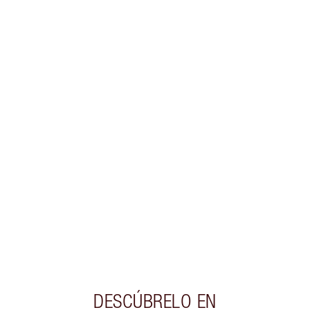
INFORMACIÓN SOBRE ENVÍOS Y ENTREGAS
Gana 57 monedas de fidelización
Más información
PRODUCTOS EXCLUSIVOS DE CHARLOTTE TILBURY
Club de fidelidad Charlotte’s Darlings. Gana
monedas de fidelización cada vez que
compres!
Envío estándar con compras de 59,00 €
Elige 2 muestras gratis al finalizar la compra
DESCÚBRELO EN