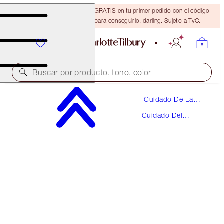
15 % de descuento + ENVÍO GRATIS en tu primer pedido con el código
DARLING15. Inicia sesión para conseguirlo, darling. Sujeto a TyC.
Buscar por producto, tono, color
Cuidado De La
JOYPHORIA FRAGRANCE & MAGIC BODY DUO
Piel
Cuidado Del
BODY KIT
Cuerpo
209,00 €
198,55 €
(
69,67 €
/
100
ml
)