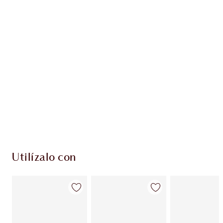
Más información
PRODUCTOS EXCLUSIVOS DE CHARLOTTE TILBURY
Club de fidelidad Charlotte’s Darlings. Gana
monedas de fidelización cada vez que
compres!
Envío estándar con compras de 59,00 €
Elige 2 muestras gratis al finalizar la compra
Utilízalo con