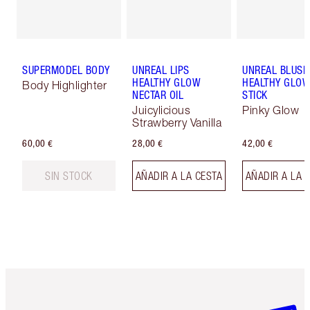
SUPERMODEL BODY
UNREAL LIPS
UNREAL BLUSH
HEALTHY GLOW
HEALTHY GLO
Body Highlighter
NECTAR OIL
STICK
Juicylicious
Pinky Glow
Strawberry Vanilla
60,00 €
28,00 €
42,00 €
SIN STOCK
AÑADIR A LA CESTA
AÑADIR A LA 
Artículo 1 de 6
Artículo