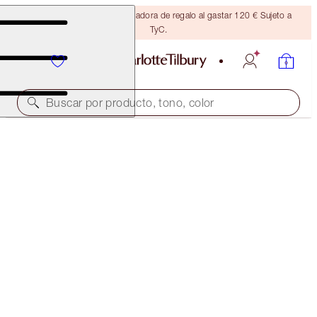
Consigue una brocha bronceadora de regalo al gastar 120 € Sujeto a
TyC.
Buscar por producto, tono, color
NEW! INSTANT EYE PALETTE
SMOKEY EYES ARE FOREVER
75,00 €