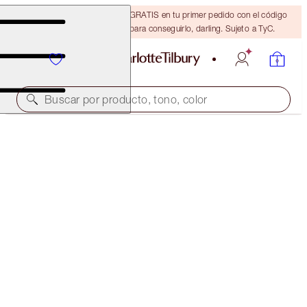
15 % de descuento + ENVÍO GRATIS en tu primer pedido con el código
DARLING15. Inicia sesión para conseguirlo, darling. Sujeto a TyC.
Buscar por producto, tono, color
CHARLOTTE’S ICONIC MESMERISING EYE KIT
EYE KIT
115,00 €