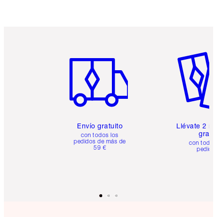
Artículo 1 de 6
Artículo
Envío gratuito
Llévate 2 m
gratis
con todos los
pedidos de más de
con todos
59 €
pedido