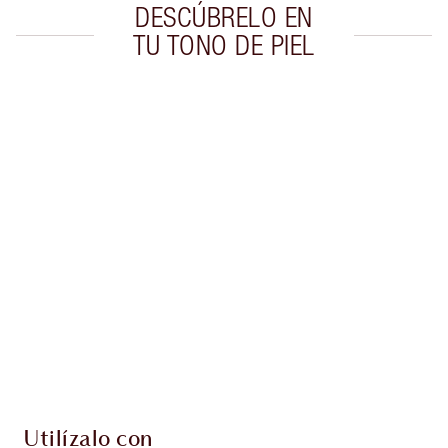
DESCÚBRELO EN
TU TONO DE PIEL
Artículo 1 de 20
Artí
Utilízalo con