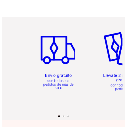
Artículo 1 de 6
Artículo
Envío gratuito
Llévate 2 m
gratis
con todos los
pedidos de más de
con todos
59 €
pedido