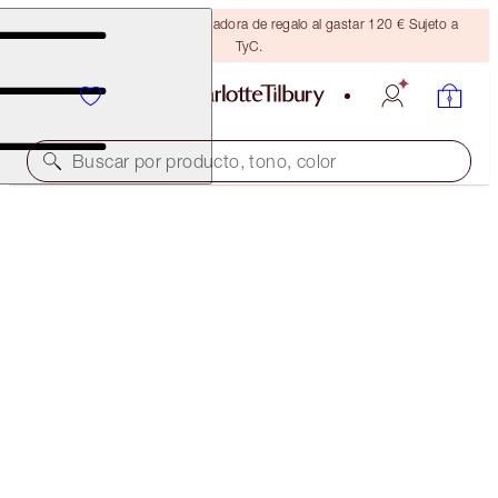
Consigue una brocha bronceadora de regalo al gastar 120 € Sujeto a
TyC.
Buscar por producto, tono, color
EXCLUSIVO EN LÍNEA
GILDED GODDESS KIT
CHEEK KIT
90,00 €