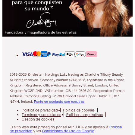
2013-2026 © Islestarr Holdings Ltd., trading as Charlotte Tilbury Beauty.
All rights reserved. Company number 08037372, registered in the United
Kingdom. Registered Office Address: 8 Surrey Street, London, United
Kingdom WC2R 2ND. VAT number: GB 144 0736 30. Responsible Person
Address: Ormond Building, 31-36 Ormond Quay Upper, Dublin 7, D07
N5YH, Ireland.
Ponte en contacto con nosotros
Política de privacidad
Política de cookies
Términos y condiciones
Políticas corporativas
Gestión de cookies
El sitio web está protegido por reCAPTCHA y se aplican la
Política
de privacidad
y las
Condiciones de uso de Google
.