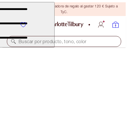
Consigue una brocha bronceadora de regalo al gastar 120 € Sujeto a
TyC.
Buscar por producto, tono, color
CHARLOTTE'S HOLIDAY STOCKING
THE PERFECT GIFT
28,00 €