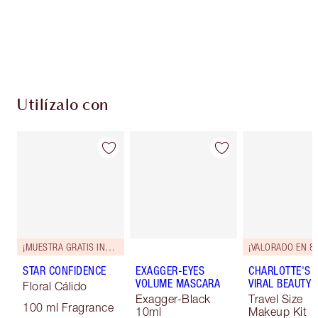
compres!
Envío estándar con compras de 59,00 €
Elige 2 muestras gratis al finalizar la compra
Utilízalo con
¡MUESTRA GRATIS INCLUIDA!
¡VALORADO EN 83
STAR CONFIDENCE
EXAGGER-EYES
CHARLOTTE'S M
VOLUME MASCARA
VIRAL BEAUTY 
Floral Cálido
Exagger-Black
Travel Size
100 ml Fragrance
10ml
Makeup Kit