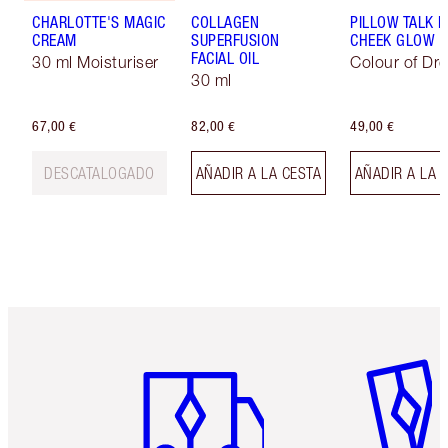
CHARLOTTE'S MAGIC
COLLAGEN
PILLOW TALK L
CREAM
SUPERFUSION
CHEEK GLOW
FACIAL OIL
30 ml Moisturiser
Colour of Dr
30 ml
67,00 €
82,00 €
49,00 €
DESCATALOGADO
AÑADIR A LA CESTA
AÑADIR A LA 
Artículo 1 de 6
Artículo