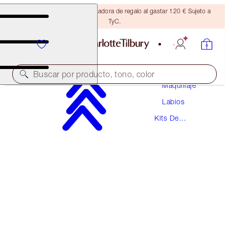
Consigue una brocha bronceadora de regalo al gastar 120 € Sujeto a
TyC.
Buscar por producto, tono, color
Maquillaje
Labios
AHORRA UN 10 %
Kits De
CHARLOTTE’S MAGIC GYM LIPS KIT
Labiales
LIP KIT
64,50 €
58,05 €