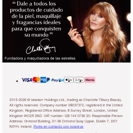
2013-2026 © Islestarr Holdings Ltd., trading as Charlotte Tilbury Beauty.
All rights reserved. Company number 08037372, registered in the United
Kingdom. Registered Office Address: 8 Surrey Street, London, United
Kingdom WC2R 2ND. VAT number: GB 144 0736 30. Responsible Person
Address: Ormond Building, 31-36 Ormond Quay Upper, Dublin 7, D07
N5YH, Ireland.
Ponte en contacto con nosotros