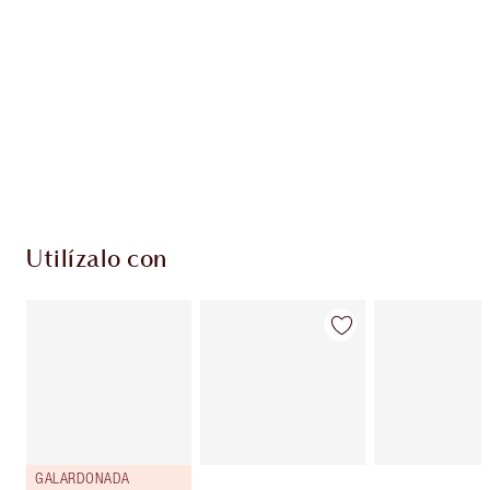
PRODUCTOS EXCLUSIVOS DE CHARLOTTE TILBURY
Club de fidelidad Charlotte’s Darlings. Gana
monedas de fidelización cada vez que
compres!
Envío estándar con compras de 59,00 €
Elige 2 muestras gratis al finalizar la compra
Utilízalo con
GALARDONADA