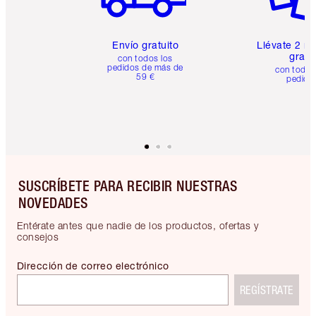
Envío gratuito
Llévate 2 m
gratis
con todos los
pedidos de más de
con todos
59 €
pedido
SUSCRÍBETE PARA RECIBIR NUESTRAS
NOVEDADES
Entérate antes que nadie de los productos, ofertas y
consejos
Dirección de correo electrónico
REGÍSTRATE