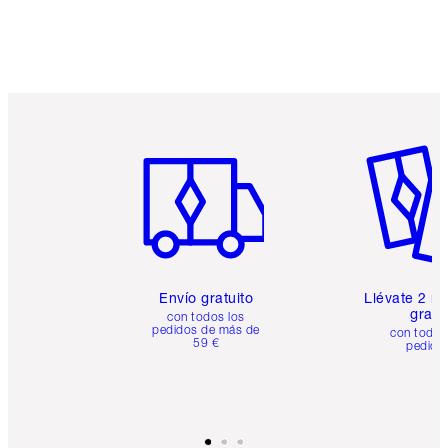
Artículo 1 de 6
Artículo
Envío gratuito
Llévate 2 m
gratis
con todos los
pedidos de más de
con todos
59 €
pedido