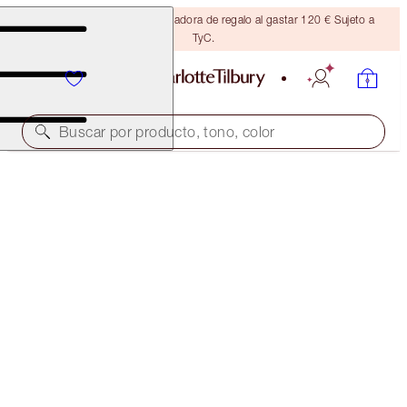
Consigue una brocha bronceadora de regalo al gastar 120 € Sujeto a
TyC.
Buscar por producto, tono, color
¡AHORRA UN 20 %!
BIGGER, BRIGHTER LOOKING EYES KIT
MAKEUP KIT
125,00 €
100,00 €