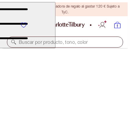
Consigue una brocha bronceadora de regalo al gastar 120 € Sujeto a
TyC.
Buscar por producto, tono, color
AHORRA UN 45 %*
CHARLOTTE’S BEACH BAG BEAUTY ICONS
OFFER ENDED
125,00 €