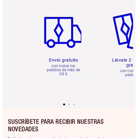
Artículo 1 de 6
Artículo
Envío gratuito
Llévate 2 m
gratis
con todos los
pedidos de más de
con todos
59 €
pedido
SUSCRÍBETE PARA RECIBIR NUESTRAS
NOVEDADES