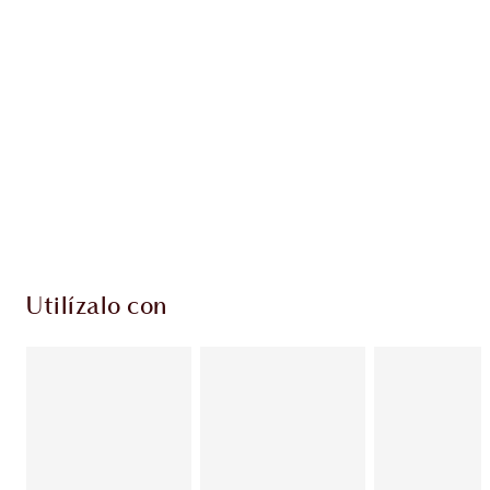
PRODUCTOS EXCLUSIVOS DE CHARLOTTE TILBURY
Club de fidelidad Charlotte’s Darlings. Gana
monedas de fidelización cada vez que
compres!
Envío estándar con compras de 59,00 €
Elige 2 muestras gratis al finalizar la compra
Utilízalo con