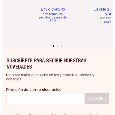
Envío gratuito
Llévate 2 m
gratis
con todos los
pedidos de más de
con todos
59 €
pedido
SUSCRÍBETE PARA RECIBIR NUESTRAS
NOVEDADES
Entérate antes que nadie de los productos, ofertas y
consejos
Dirección de correo electrónico
REGÍSTRATE