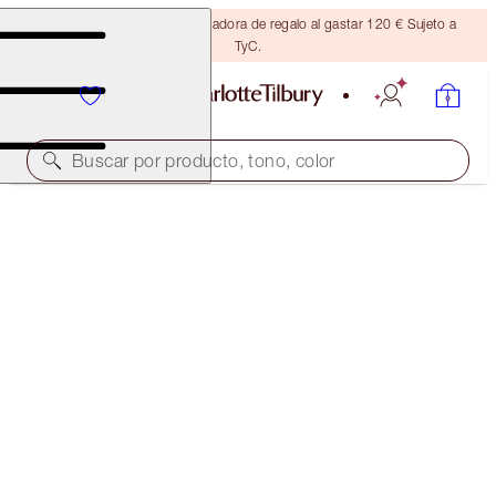
Consigue una brocha bronceadora de regalo al gastar 120 € Sujeto a
TyC.
Buscar por producto, tono, color
¡50 % DE DESCUENTO!
AIRBRUSH BRIGHTENING FLAWLESS FINISH DUO
OFFER ENDED
104,00 €