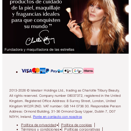
2013-2026 © Islestarr Holdings Ltd., trading as Charlotte Tilbury Beauty.
All rights reserved. Company number 08037372, registered in the United
Kingdom. Registered Office Address: 8 Surrey Street, London, United
Kingdom WC2R 2ND. VAT number: GB 144 0736 30. Responsible Person
Address: Ormond Building, 31-36 Ormond Quay Upper, Dublin 7, D07
N5YH, Ireland.
Ponte en contacto con nosotros
Política de privacidad
Política de cookies
Términos y condiciones
Políticas corporativas