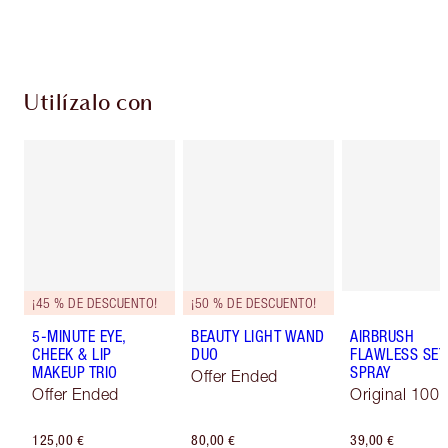
Elige 2 muestras gratis al finalizar la compra
Utilízalo con
¡45 % DE DESCUENTO!
¡50 % DE DESCUENTO!
5-MINUTE EYE,
BEAUTY LIGHT WAND
AIRBRUSH
CHEEK & LIP
DUO
FLAWLESS SET
MAKEUP TRIO
SPRAY
Offer Ended
Offer Ended
Original 100 
125,00 €
80,00 €
39,00 €