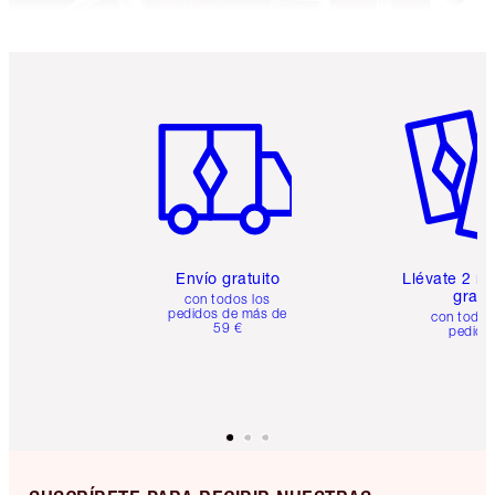
Artículo 1 de 6
Artículo
Envío gratuito
Llévate 2 m
gratis
con todos los
pedidos de más de
con todos
59 €
pedido