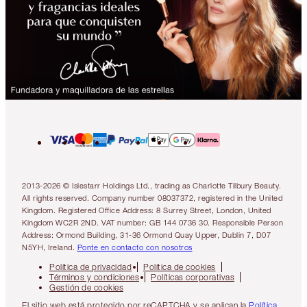
2013-2026 © Islestarr Holdings Ltd., trading as Charlotte Tilbury Beauty.
All rights reserved. Company number 08037372, registered in the United
Kingdom. Registered Office Address: 8 Surrey Street, London, United
Kingdom WC2R 2ND. VAT number: GB 144 0736 30. Responsible Person
Address: Ormond Building, 31-36 Ormond Quay Upper, Dublin 7, D07
N5YH, Ireland.
Ponte en contacto con nosotros
Política de privacidad
Política de cookies
Términos y condiciones
Políticas corporativas
Gestión de cookies
El sitio web está protegido por reCAPTCHA y se aplican la
Política