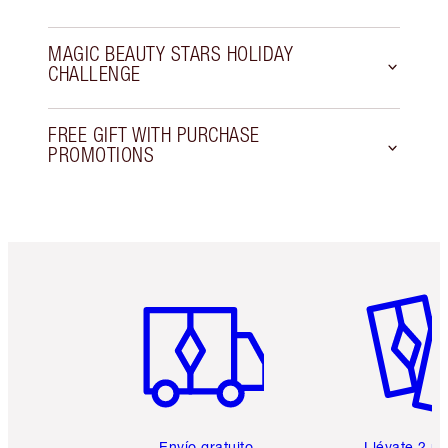
MAGIC BEAUTY STARS HOLIDAY
CHALLENGE
FREE GIFT WITH PURCHASE
PROMOTIONS
Artículo 1 de 6
Artículo
Envío gratuito
Llévate 2 m