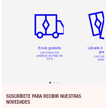
Artículo 1 de 6
Artículo
Envío gratuito
Llévate 2 m
gratis
con todos los
pedidos de más de
con todos
59 €
pedido
SUSCRÍBETE PARA RECIBIR NUESTRAS
NOVEDADES