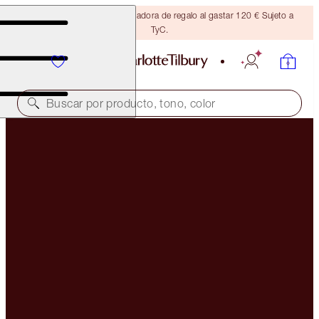
Consigue una brocha bronceadora de regalo al gastar 120 € Sujeto a
TyC.
Buscar por producto, tono, color