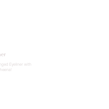
ner
nged Eyeliner with
sheena!