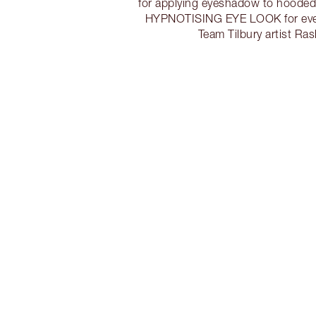
for applying eyeshadow to hooded
HYPNOTISING EYE LOOK for ever
Team Tilbury artist Ra