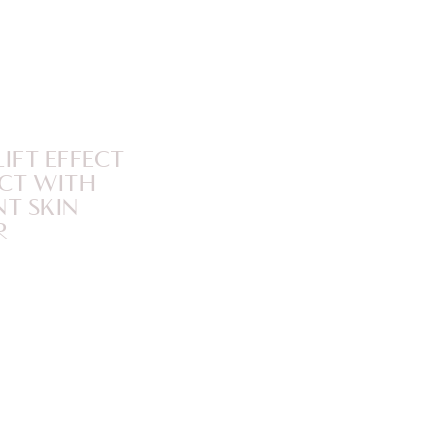
IFT EFFECT
ECT WITH
NT SKIN
R