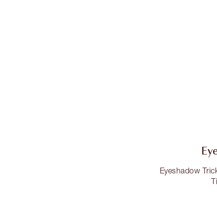
Ey
Eyeshadow Trick
T