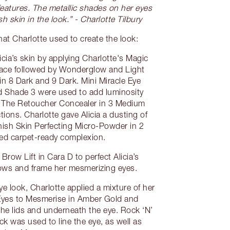
l features. The metallic shades on her eyes
 skin in the look.” - Charlotte Tilbury
hat Charlotte used to create the look:
cia’s skin by applying Charlotte's Magic
 face followed by Wonderglow and Light
n 8 Dark and 9 Dark. Mini Miracle Eye
 Shade 3 were used to add luminosity
 The Retoucher Concealer in 3 Medium
ions. Charlotte gave Alicia a dusting of
nish Skin Perfecting Micro-Powder in 2
red carpet-ready complexion.
Brow Lift in Cara D to perfect Alicia’s
ows and frame her mesmerizing eyes.
e look, Charlotte applied a mixture of her
yes to Mesmerise in Amber Gold and
the lids and underneath the eye. Rock ‘N’
k was used to line the eye, as well as