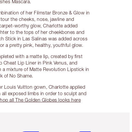
Lashes Mascara.
bination of her Filmstar Bronze & Glow in
tour the cheeks, nose, jawline and
carpet-worthy glow, Charlotte added
hter to the tops of her cheekbones and
h Stick in Las Salinas was added across
or a pretty pink, healthy, youthful glow.
pleted with a matte lip, created by first
Lip Cheat Lip Liner in Pink Venus, and
 a mixture of Matte Revolution Lipstick in
lk of No Shame.
er Louis Vuitton gown, Charlotte applied
ll exposed limbs in order to sculpt and
hop all The Golden Globes looks here
Artículo 5 de 6
Artículo 6 de 6