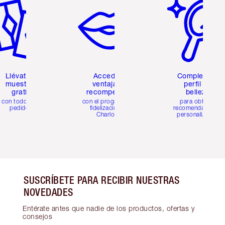
Llévate 2
Accede a
Completa tu
muestras
ventajas y
perfil de
gratis
recompensas
belleza
con todos los
con el programa de
para obtener
pedidos
fidelización de
recomendaciones
Charlotte
personalizadas
SUSCRÍBETE PARA RECIBIR NUESTRAS
NOVEDADES
Entérate antes que nadie de los productos, ofertas y
consejos