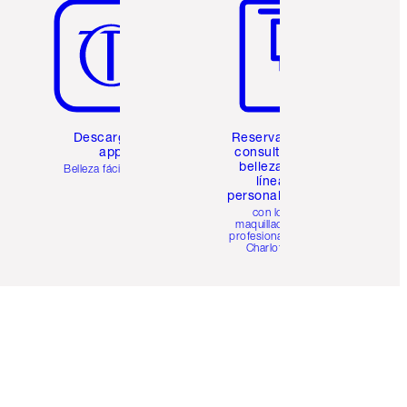
Descarga la
Reserva una
app
consulta de
belleza en
Belleza fácil para ti
línea
personalizada
con los
maquilladores
profesionales de
Charlotte.