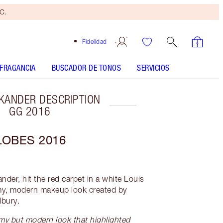
yC.
Fidelidad
FRAGANCIA
BUSCADOR DE TONOS
SERVICIOS
VIKANDER DESCRIPTION
GG 2016
OBES 2016
nder, hit the red carpet in a white Louis
my, modern makeup look created by
lbury.
amy but modern look that highlighted