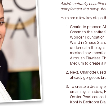
Alicia’s naturally beautifu
complement the dewy, fresh
Here are a few key steps t
Charlotte prepped Ali
Cream to the entire
Wonder Foundation i
Wand in Shade 2 and
underneath the eyes
masked any imperfect
Airbrush Flawless Fi
Medium to create a 
Next, Charlotte used 
already gorgeous br
To create a dreamy ey
cream eye shadow, E
Oyster Pearl across 
Kohl in Bedroom Blac