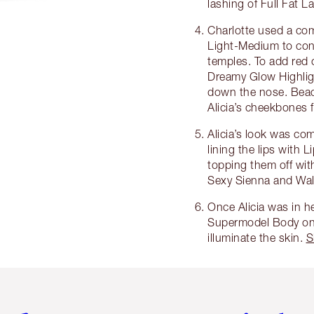
lashing of Full Fat 
Charlotte used a com
Light-Medium to con
temples. To add red 
Dreamy Glow Highlig
down the nose. Beac
Alicia’s cheekbones f
Alicia’s look was com
lining the lips with 
topping them off with
Sexy Sienna and Wa
Once Alicia was in h
Supermodel Body on a
illuminate the skin.
S
tículo 2 de 6
Artículo 3 de 6
Artículo 4 de 6