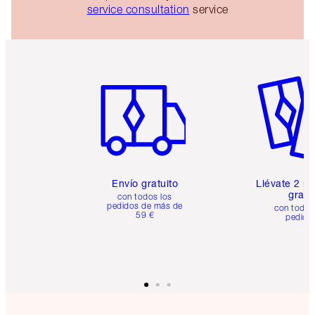
service consultation
service
Artículo 1 de 6
Artículo
Envío gratuito
Llévate 2 m
gratis
con todos los
pedidos de más de
con todos
59 €
pedido