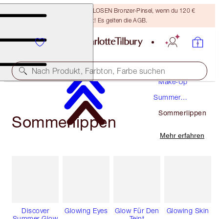
Sichere dir einen KOSTENLOSEN Bronzer-Pinsel, wenn du 120 €
ausgibst! Es gelten die AGB.
Nach Produkt, Farbton, Farbe suchen
Make-Up
Summer
Makeup
Sommerlippen
Sommerlippen
Mehr erfahren
Discover
Glowing Eyes
Glow Für Den
Glowing Skin
Summer Glow
Teint