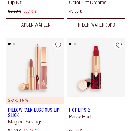
Lip Kit
Colour of Dreams
66,50 €
63,18 €
49,00 €
FARBEN WÄHLEN
IN DEN WARENKORB
SPARE 15 %
PILLOW TALK LUSCIOUS LIP
HOT LIPS 2
SLICK
Patsy Red
Magical Savings
95,00 €
80,75 €
40,00 €