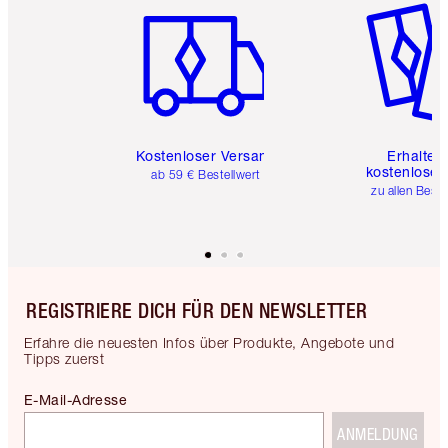
Kostenloser Versand
Erhalte 
kostenlose 
ab 59 € Bestellwert
zu allen Best
REGISTRIERE DICH FÜR DEN NEWSLETTER
Erfahre die neuesten Infos über Produkte, Angebote und
Tipps zuerst
E-Mail-Adresse
ANMELDUNG