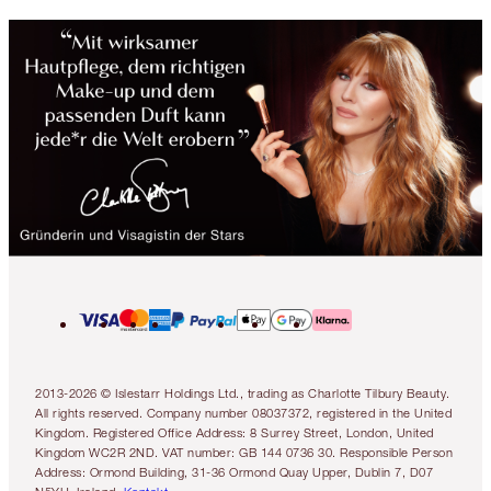
2013-2026 © Islestarr Holdings Ltd., trading as Charlotte Tilbury Beauty.
All rights reserved. Company number 08037372, registered in the United
Kingdom. Registered Office Address: 8 Surrey Street, London, United
Kingdom WC2R 2ND. VAT number: GB 144 0736 30. Responsible Person
Address: Ormond Building, 31-36 Ormond Quay Upper, Dublin 7, D07