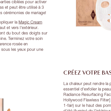
rties ciblées pour activer
s et peut être utilisé à 3
les cérémonies de mariage!
pliquer la
Magic Cream
t et vers l'extérieur.
ment du bout des doigts sur
uine. Terminez votre soin
parence rosée en
sous les yeux pour une
CRÉEZ VOTRE BA
La chaleur peut rendre la 
essentiel d'exfolier la pea
Radiance Resurfacing Faci
Hollywood Flawless Filter]
1-fair) sur le haut des po
d'été illuminé de l'intérieur