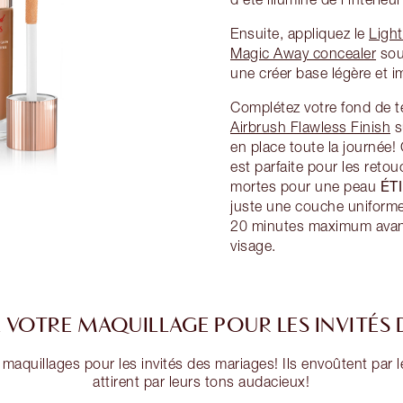
Ensuite, appliquez le
Ligh
Magic Away concealer
sous
une créer base légère et 
Complétez votre fond de te
Airbrush Flawless Finish
s
en place toute la journée!
est parfaite pour les retou
ÉT
mortes pour une peau
juste une couche uniforme 
20 minutes maximum avant 
visage.
 VOTRE MAQUILLAGE POUR LES INVITÉS
s maquillages pour les invités des mariages! Ils envoûtent par 
attirent par leurs tons audacieux!