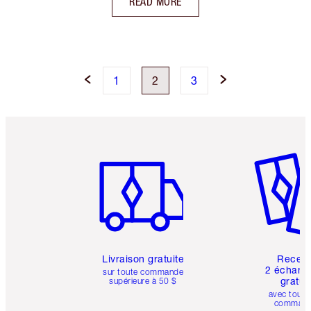
READ MORE
1
2
3
Article 1 sur 6
Article 
Livraison gratuite
Recev
2 échanti
sur toute commande
gratui
supérieure à 50 $
avec toute
comman