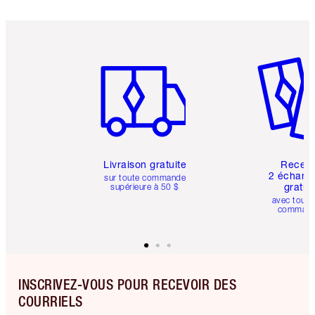
Article 1 sur 6
Article 
Livraison gratuite
Recev
2 échanti
sur toute commande
gratui
supérieure à 50 $
avec toute
comman
INSCRIVEZ-VOUS POUR RECEVOIR DES
COURRIELS