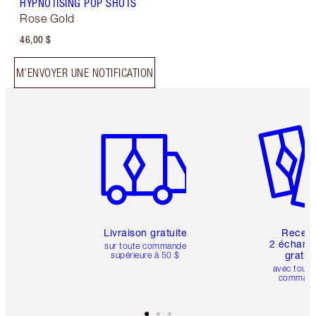
HYPNOTISING POP SHOTS
Rose Gold
46,00 $
M’ENVOYER UNE NOTIFICATION
Article 1 sur 6
Article 
Livraison gratuite
Recev
2 échanti
sur toute commande
gratui
supérieure à 50 $
avec toute
comman