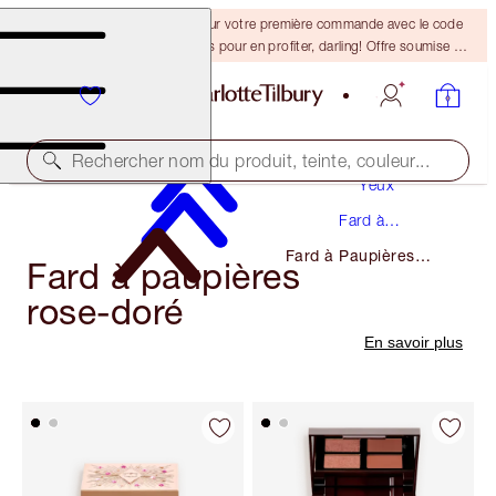
-15 % + la livraison gratuite sur votre première commande avec le code
DARLING15. Connectez-vous pour en profiter, darling! Offre soumise à
conditions.
Maquillage
Rechercher nom du produit, teinte, couleur...
Yeux
Fard à
Paupières
Fard à Paupières
Fard à paupières
Rose-Doré
rose-doré
En savoir plus