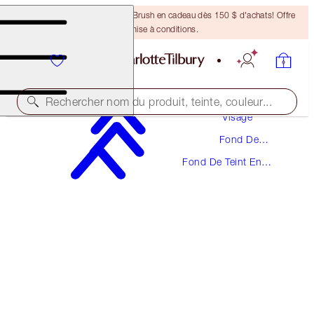
Recevez un pinceau Bronzing Brush en cadeau dès 150 $ d'achats! Offre
soumise à conditions.
Maquillage
Rechercher nom du produit, teinte, couleur...
Visage
Fond De
UNREAL SKIN SHEER GLOW TINT HYDRATING
Teint
FOUNDATION STICK
Fond De Teint En
Bâtonnet
6 MEDIUM
65,00 $
(
72,22 $
/
10
g
)