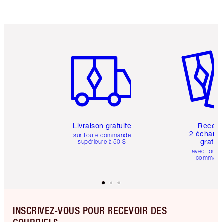
Article 1 sur 6
Article 
Livraison gratuite
Recev
2 échanti
sur toute commande
gratui
supérieure à 50 $
avec toute
comman
INSCRIVEZ-VOUS POUR RECEVOIR DES