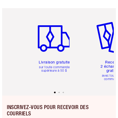
Article 1 sur 6
Article 
Livraison gratuite
Recev
2 échanti
sur toute commande
gratui
supérieure à 50 $
avec toute
comman
INSCRIVEZ-VOUS POUR RECEVOIR DES
COURRIELS