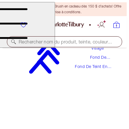
Recevez un pinceau Bronzing Brush en cadeau dès 150 $ d'achats! Offre
soumise à conditions.
Maquillage
Rechercher nom du produit, teinte, couleur...
Visage
Fond De
UNREAL SKIN SHEER GLOW TINT HYDRATING
Teint
FOUNDATION STICK
Fond De Teint En
Bâtonnet
2 FAIR
65,00 $
(
72,22 $
/
10
g
)