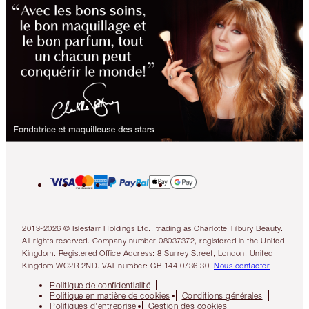
2013-2026 © Islestarr Holdings Ltd., trading as Charlotte Tilbury Beauty.
All rights reserved. Company number 08037372, registered in the United
Kingdom. Registered Office Address: 8 Surrey Street, London, United
Kingdom WC2R 2ND. VAT number: GB 144 0736 30.
Nous contacter
Politique de confidentialité
Politique en matière de cookies
Conditions générales
Politiques d’entreprise
Gestion des cookies