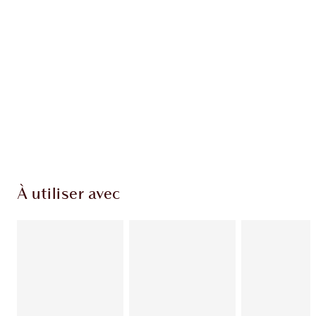
EXCLUSIVITÉS CHARLOTTE TILBURY
Club fidélité Charlotte's Darlings. Gagnez des
points de fidélité à chaque achat!
Livraison standard gratuite quand vous
dépensez 50,00 $
Choisissez 2 échantillons gratuits au moment
du paiement
À utiliser avec