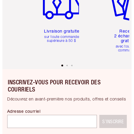
Livraison gratuite
Recev
2 échanti
sur toute commande
gratui
supérieure à 50 $
avec toute
comman
INSCRIVEZ-VOUS POUR RECEVOIR DES
COURRIELS
Découvrez en avant-première nos produits, offres et conseils
Adresse courriel
S’INSCRIRE