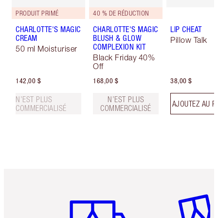
PRODUIT PRIMÉ
40 % DE RÉDUCTION
CHARLOTTE'S MAGIC
CHARLOTTE'S MAGIC
LIP CHEAT
CREAM
BLUSH & GLOW
Pillow Talk
COMPLEXION KIT
50 ml Moisturiser
Black Friday 40%
Off
142,00 $
168,00 $
38,00 $
N’EST PLUS
N’EST PLUS
AJOUTEZ AU P
COMMERCIALISÉ
COMMERCIALISÉ
Article 1 sur 6
Article 