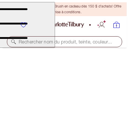
Recevez un pinceau Bronzing Brush en cadeau dès 150 $ d'achats! Offre
soumise à conditions.
Rechercher nom du produit, teinte, couleur...
BLACK FRIDAY
CUSTOMISABLE! THE ULTIMATE MAKEUP MAGIC
KIT
45% OFF
170,00 $