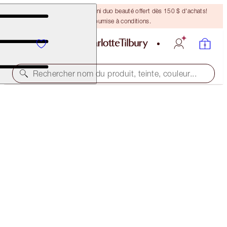
DERNIÈRE CHANCE ! Un mini duo beauté offert dès 150 $ d'achats!
Offre soumise à conditions.
Rechercher nom du produit, teinte, couleur...
PILLOW TALK DREAMS COME TRUE
2022 EDITION
507,00 $