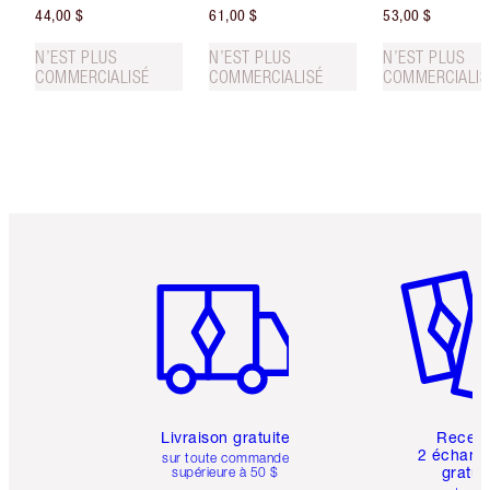
44,00 $
61,00 $
53,00 $
N’EST PLUS
N’EST PLUS
N’EST PLUS
COMMERCIALISÉ
COMMERCIALISÉ
COMMERCIALIS
Article 1 sur 6
Article 
Livraison gratuite
Recev
2 échanti
sur toute commande
gratui
supérieure à 50 $