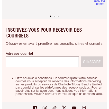
avec toute
comman
INSCRIVEZ-VOUS POUR RECEVOIR DES
COURRIELS
Découvrez en avant-première nos produits, offres et conseils
Adresse courriel
S’INSCRIRE
Offre soumise à conditions. En communiquant votre adresse
courriel, vous acceptez de recevoir des informations marketing
sur les produits ou services de Charlotte Tilbury Beauty Limited
par courriel et sur les plateformes des réseaux sociaux. Pour en
savoir plus sur la façon dont nous utilisons vos informations
personnelles, veuillez consulter notre Politique de confidentialité.