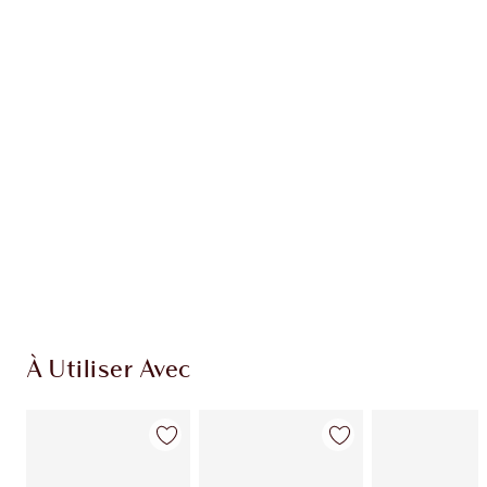
EXCLUSIVITÉS CHARLOTTE TILBURY
Club fidélité Charlotte's Darlings. Gagnez des
points de fidélité à chaque achat!
Livraison standard gratuite quand vous
dépensez 50,00 $
Choisissez 2 échantillons gratuits au moment
du paiement
À Utiliser Avec