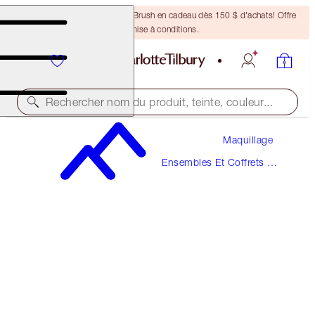
Recevez un pinceau Bronzing Brush en cadeau dès 150 $ d'achats! Offre
soumise à conditions.
Rechercher nom du produit, teinte, couleur...
Maquillage
ÉCONOMISEZ 10 %
Ensembles Et Coffrets De
PILLOW TALK MAKEUP SECRETS
Maquillage
MAKEUP KIT
226,50 $
203,85 $