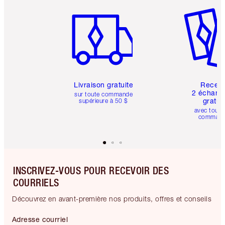
Article 1 sur 6
Article 
Livraison gratuite
Recev
2 échanti
sur toute commande
gratui
supérieure à 50 $
avec toute
comman
INSCRIVEZ-VOUS POUR RECEVOIR DES
COURRIELS
Découvrez en avant-première nos produits, offres et conseils
Adresse courriel