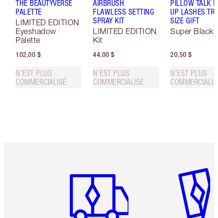
THE BEAUTYVERSE
AIRBRUSH
PILLOW TALK 
PALETTE
FLAWLESS SETTING
UP LASHES TR
SPRAY KIT
SIZE GIFT
LIMITED EDITION
Eyeshadow
LIMITED EDITION
Super Black 
Palette
Kit
102,00 $
44,00 $
20,50 $
N’EST PLUS
N’EST PLUS
N’EST PLUS
COMMERCIALISÉ
COMMERCIALISÉ
COMMERCIALIS
Article 1 sur 6
Article 