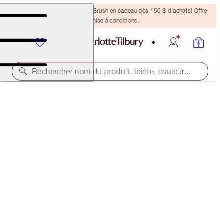
Recevez un pinceau Bronzing Brush en cadeau dès 150 $ d'achats! Offre
soumise à conditions.
Rechercher nom du produit, teinte, couleur...
PILLOW TALK BEAUTIFYING LIP AND CHEEK
SECRETS
PILLOW TALK
73,00 $
(
182,50 $
/
10
ml
)