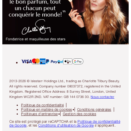
2013-2026 © Islestarr Holdings Ltd., trading as Charlotte Tilbury Beauty.
All rights reserved. Company number 08037372, registered in the United
Kingdom. Registered Office Address: 8 Surrey Street, London, United
Kingdom WC2R 2ND. VAT number: GB 144 0736 30.
Nous contacter
Politique de confidentialité
Politique en matière de cookies
Conditions générales
Politiques d’entreprise
Gestion des cookies
Ce site est protégé par reCAPTCHA et la
Politique de confidentialité
de Google
, et les
Conditions d'utilisation de Google
s’appliquent.