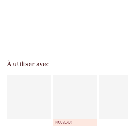
Club fidélité Charlotte's Darlings. Gagnez des
points de fidélité à chaque achat!
Livraison standard gratuite quand vous
dépensez 50,00 $
Choisissez 2 échantillons gratuits au moment
du paiement
À utiliser avec
NOUVEAU!