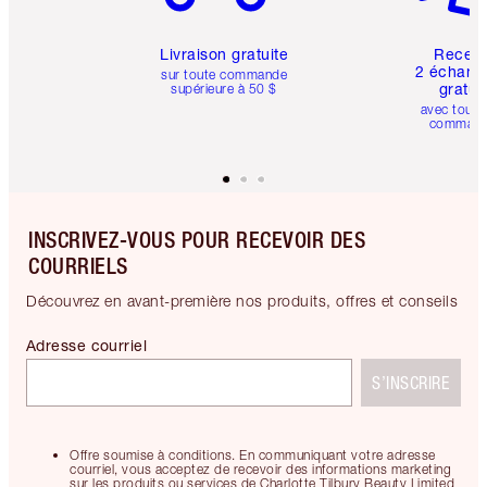
Livraison gratuite
Recev
2 échanti
sur toute commande
gratui
supérieure à 50 $
avec toute
comman
INSCRIVEZ-VOUS POUR RECEVOIR DES
COURRIELS
Découvrez en avant-première nos produits, offres et conseils
Adresse courriel
S’INSCRIRE
Offre soumise à conditions. En communiquant votre adresse
courriel, vous acceptez de recevoir des informations marketing
sur les produits ou services de Charlotte Tilbury Beauty Limited