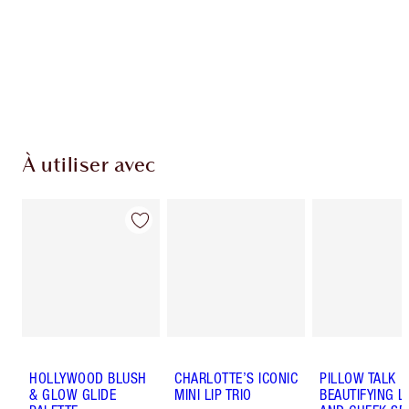
Livraison standard gratuite quand vous
dépensez 50,00 $
Choisissez 2 échantillons gratuits au moment
du paiement
À utiliser avec
HOLLYWOOD BLUSH
CHARLOTTE’S ICONIC
PILLOW TALK
& GLOW GLIDE
MINI LIP TRIO
BEAUTIFYING L