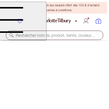
DERNIÈRE CHANCE ! Un mini duo beauté offert dès 150 $ d'achats!
Offre soumise à conditions.
Rechercher nom du produit, teinte, couleur...
PILLOW TALK PUSH UP LASHES TRAVEL SIZE GIFT
SUPER BLACK 4 ML
20,50 $
(
51,25 $
/
10
ml
)