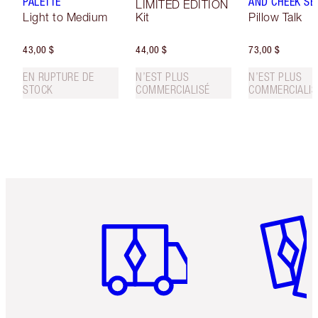
PALETTE
AND CHEEK SE
LIMITED EDITION
Light to Medium
Kit
Pillow Talk
43,00 $
44,00 $
73,00 $
EN RUPTURE DE
N’EST PLUS
N’EST PLUS
STOCK
COMMERCIALISÉ
COMMERCIALIS
Article 1 sur 6
Article 