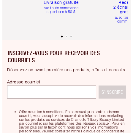
Livraison gratuite
Recev
2 échanti
sur toute commande
gratui
supérieure à 50 $
avec toute
comman
INSCRIVEZ-VOUS POUR RECEVOIR DES
COURRIELS
Découvrez en avant-première nos produits, offres et conseils
Adresse courriel
S’INSCRIRE
Offre soumise à conditions. En communiquant votre adresse
courriel, vous acceptez de recevoir des informations marketing
sur les produits ou services de Charlotte Tilbury Beauty Limited
par courriel et sur les plateformes des réseaux sociaux. Pour en
savoir plus sur la façon dont nous utilisons vos informations
personnelles, veuillez consulter notre Politique de confidentialité.