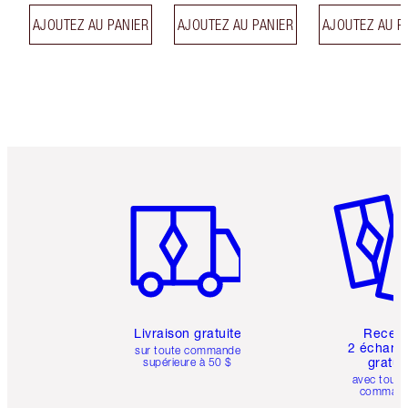
AJOUTEZ AU PANIER
AJOUTEZ AU PANIER
AJOUTEZ AU P
Article 1 sur 6
Article 
Livraison gratuite
Recev
2 échanti
sur toute commande
gratui
supérieure à 50 $
avec toute
comman