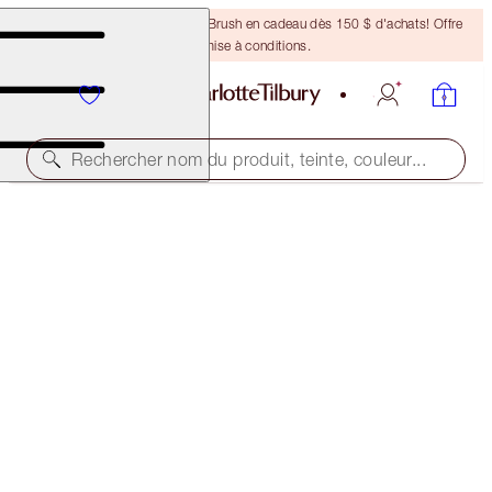
Recevez un pinceau Bronzing Brush en cadeau dès 150 $ d'achats! Offre
soumise à conditions.
Rechercher nom du produit, teinte, couleur...
MATTE REVOLUTION
ENGLISH BEAUTY
50,00 $
(
142,86 $
/
10
g
)