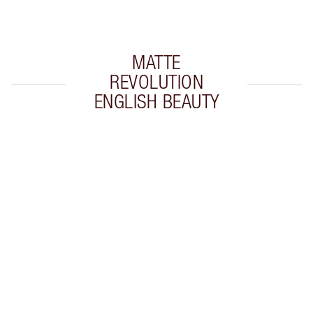
du paiement
MATTE
REVOLUTION
ENGLISH BEAUTY
Article 1 sur 10
Arti