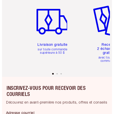
Article 1 sur 6
Article 
Livraison gratuite
Recev
2 échanti
sur toute commande
gratui
supérieure à 50 $
avec toute
comman
INSCRIVEZ-VOUS POUR RECEVOIR DES
COURRIELS
Découvrez en avant-première nos produits, offres et conseils
Adresse courriel