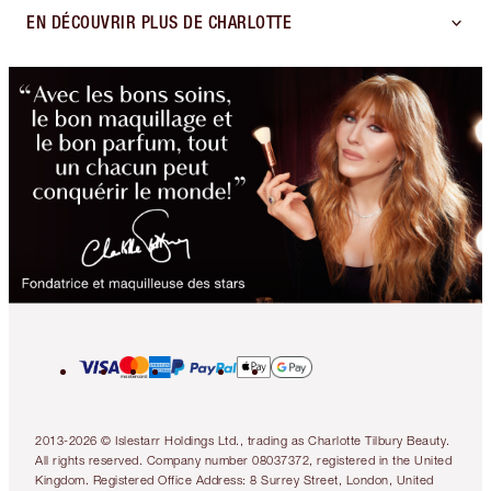
EN DÉCOUVRIR PLUS DE CHARLOTTE
2013-2026 © Islestarr Holdings Ltd., trading as Charlotte Tilbury Beauty.
All rights reserved. Company number 08037372, registered in the United
Kingdom. Registered Office Address: 8 Surrey Street, London, United