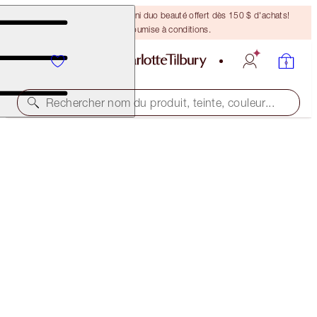
DERNIÈRE CHANCE ! Un mini duo beauté offert dès 150 $ d'achats!
Offre soumise à conditions.
Rechercher nom du produit, teinte, couleur...
NOUVEAU !
THE AWARD WINNERS STARTER KIT
TAN
68,00 $