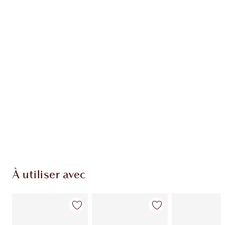
EXCLUSIVITÉS CHARLOTTE TILBURY
Club fidélité Charlotte's Darlings. Gagnez des
points de fidélité à chaque achat!
Livraison standard gratuite quand vous
dépensez 50,00 $
Choisissez 2 échantillons gratuits au moment
du paiement
À utiliser avec