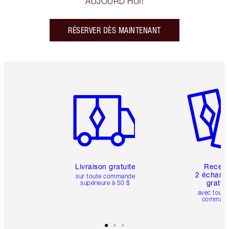
AUJOURD'HUI!
RÉSERVER DÈS MAINTENANT
Article 1 sur 6
Article 
Livraison gratuite
Recev
2 échanti
sur toute commande
gratui
supérieure à 50 $
avec toute
comman