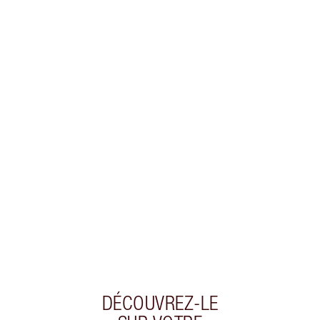
Gagnez 38 points de fidélité
En savoir plus
EXCLUSIVITÉS CHARLOTTE TILBURY
Club fidélité Charlotte's Darlings. Gagnez des
points de fidélité à chaque achat!
Livraison standard gratuite quand vous
dépensez 50,00 $
Choisissez 2 échantillons gratuits au moment
du paiement
DÉCOUVREZ-LE