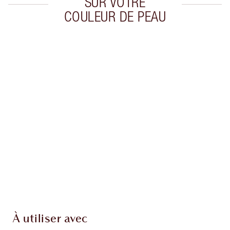
SUR VOTRE
COULEUR DE PEAU
Article 1 sur 20
Arti
À utiliser avec