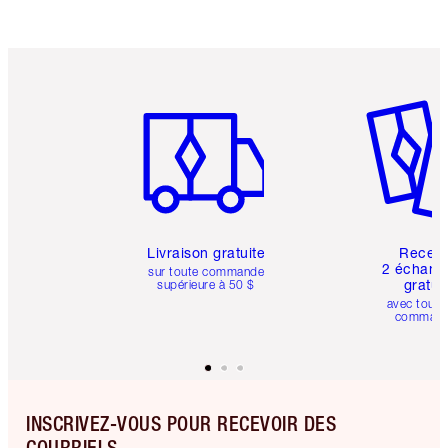
Article 1 sur 6
Article 
Livraison gratuite
Recev
2 échanti
sur toute commande
gratui
supérieure à 50 $
avec toute
comman
INSCRIVEZ-VOUS POUR RECEVOIR DES
COURRIELS