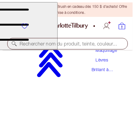
Recevez un pinceau Bronzing Brush en cadeau dès 150 $ d'achats! Offre
soumise à conditions.
Rechercher nom du produit, teinte, couleur...
Maquillage
Lèvres
LIP LUSTRE
Brillant à
SWEET STILETTO
Lèvres
38,00 $
(
108,57 $
/
10
ml
)