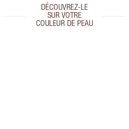
DÉCOUVREZ-LE
SUR VOTRE
COULEUR DE PEAU
Article 1 sur 20
Arti