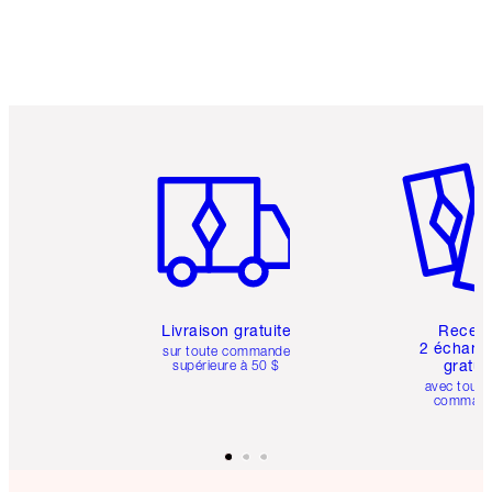
Article 1 sur 6
Article 
Livraison gratuite
Recev
2 échanti
sur toute commande
gratui
supérieure à 50 $
avec toute
comman