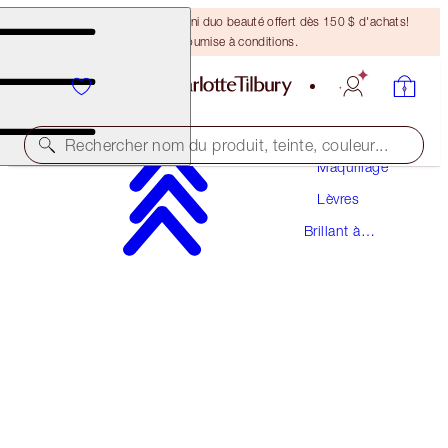
DERNIÈRE CHANCE ! Un mini duo beauté offert dès 150 $ d'achats!
Offre soumise à conditions.
Rechercher nom du produit, teinte, couleur...
Maquillage
Lèvres
LIP LUSTRE
Brillant à
CANDY DARLING
Lèvres
38,00 $
(
108,57 $
/
10
ml
)